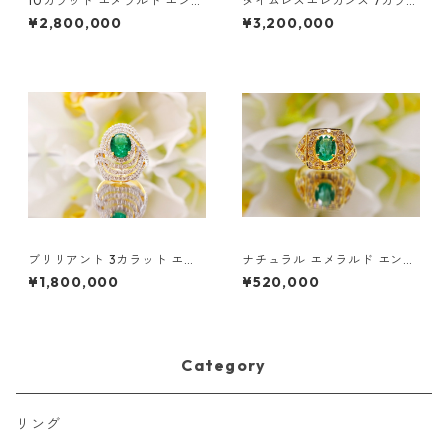
10カラット エメラルド エンゲ
タイムレスエレガンス 7カラッ
ージメントリング - 18K イエ
ト ダイヤモンド ラインネック
¥2,800,000
¥3,200,000
ローゴールド
レス（ホワイトゴールド）
ブリリアント 3カラット エメ
ナチュラル エメラルド エンゲ
ラルド センター エンゲージリ
ージメントリング
¥1,800,000
¥520,000
ング
Category
リング