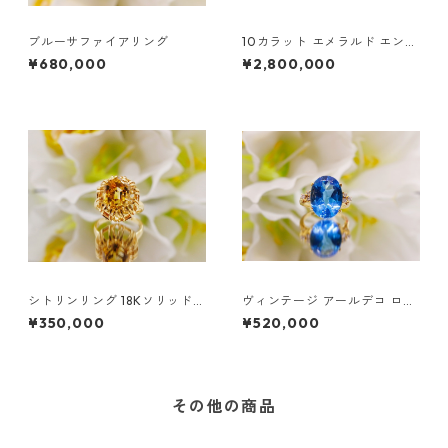
ブルーサファイアリング
10カラット エメラルド エンゲ
ージメントリング - 18K イエ
¥680,000
¥2,800,000
ローゴールド
シトリンリング 18Kソリッドゴ
ヴィンテージ アールデコ ロン
ールド | シトリン フローラル
ドンブルートパーズ ダイヤモ
¥350,000
¥520,000
リング
ンドリング
その他の商品