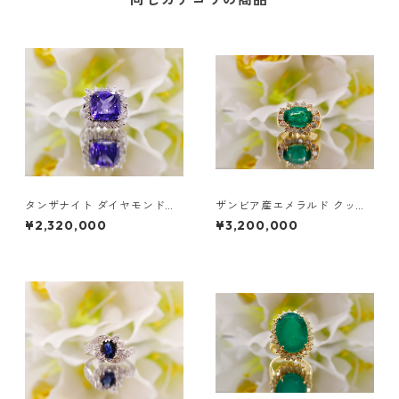
タンザナイト ダイヤモンドリ
ザンビア産エメラルド クッシ
ング | ホワイトゴールド エン
ョンカット ダイヤモンドリン
¥2,320,000
¥3,200,000
ゲージメントリング | ラベンダ
グ
ーブルー タンザナイト クッシ
ョンカット リング | 18K ホワ
イトゴールド