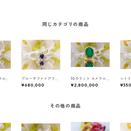
同じカテゴリの商品
ラルド
ブルーサファイアリン
10カラット エメラル
シトリ
ト ダイ
グ
ド エンゲージメントリ
リッド
¥680,000
¥2,800,000
¥35
ング - 18K イエローゴ
リン 
ールド
その他の商品