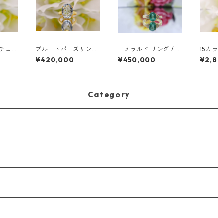
ナチュラ
ブルートパーズリング
エメラルド リング / ザ
15カ
ング
| 18Kホワイトゴールド
ンビアエメラルド / 18
ト &
¥420,000
¥450,000
¥2,
Kゴールド
グ
Category