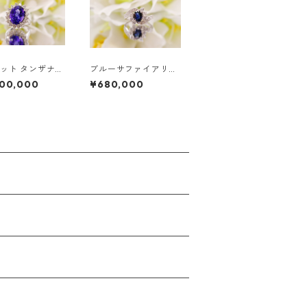
ラット タンザナイ
ブルーサファイアリン
 ダイヤモンドリン
グ
800,000
¥680,000