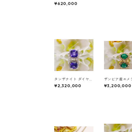
イ クリソベリル & ダ
¥620,000
イヤモンドリング
タンザナイト ダイヤモ
ザンビア産エメ
ンドリング | ホワイト
クッションカッ
¥2,320,000
¥3,200,000
ゴールド エンゲージメ
ヤモンドリング
ントリング | ラベンダ
ーブルー タンザナイト
クッションカット リン
グ | 18K ホワイトゴー
ルド