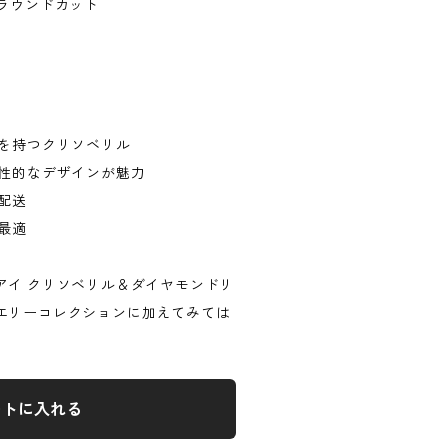
ラウンドカット
果を持つクリソベリル
個性的なデザインが魅力
配送
最適
アイ クリソベリル＆ダイヤモンドリ
エリーコレクションに加えてみては
ートに入れる