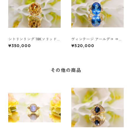
シトリンリング 18Kソリッドゴ
ヴィンテージ アールデコ ロン
ールド | シトリン フローラル
ドンブルートパーズ ダイヤモ
¥350,000
¥520,000
リング
ンドリング
その他の商品