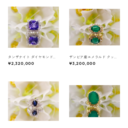
タンザナイト ダイヤモンドリ
ザンビア産エメラルド クッシ
ング | ホワイトゴールド エン
ョンカット ダイヤモンドリン
¥2,320,000
¥3,200,000
ゲージメントリング | ラベンダ
グ
ーブルー タンザナイト クッシ
ョンカット リング | 18K ホワ
イトゴールド